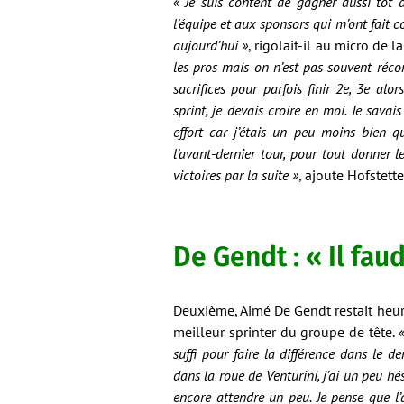
« Je suis content de gagner aussi tôt 
l’équipe et aux sponsors qui m’ont fait c
aujourd’hui »
, rigolait-il au micro de 
les pros mais on n’est pas souvent réco
sacrifices pour parfois finir 2e, 3e alo
sprint, je devais croire en moi. Je savai
effort car j’étais un peu moins bien qu
l’avant-dernier tour, pour tout donner le
victoires par la suite »
, ajoute Hofstet
De Gendt : « Il fau
Deuxième, Aimé De Gendt restait heureu
meilleur sprinter du groupe de tête.
«
suffi pour faire la différence dans le der
dans la roue de Venturini, j’ai un peu hés
encore attendre un peu. Je pense que l