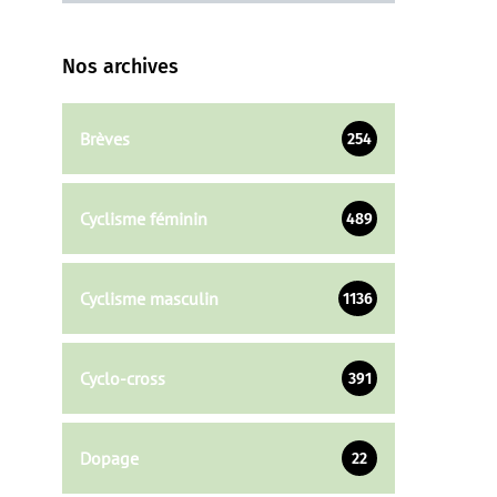
Nos archives
Brèves
254
Cyclisme féminin
489
Cyclisme masculin
1136
Cyclo-cross
391
Dopage
22