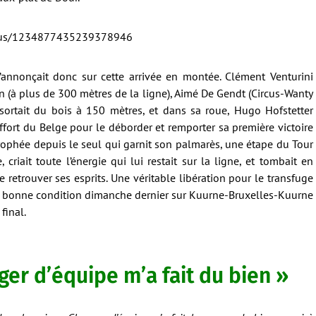
tatus/1234877435239378946
annonçait donc sur cette arrivée en montée. Clément Venturini
in (à plus de 300 mètres de la ligne), Aimé De Gendt (Circus-Wanty
 sortait du bois à 150 mètres, et dans sa roue, Hugo Hofstetter
l’effort du Belge pour le déborder et remporter sa première victoire
trophée depuis le seul qui garnit son palmarès, une étape du Tour
, criait toute l’énergie qui lui restait sur la ligne, et tombait en
 retrouver ses esprits. Une véritable libération pour le transfuge
 sa bonne condition dimanche dernier sur Kuurne-Bruxelles-Kuurne
final.
ger d’équipe m’a fait du bien »