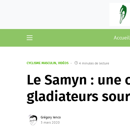
Accueil
4 minutes de lecture
CYCLISME MASCULIN
VIDÉOS
Le Samyn : une 
gladiateurs sour
Grégory Ienco
3 mars 2020