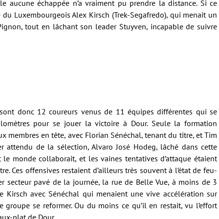
le aucune échappée n’a vraiment pu prendre la distance. Si ce
tive du Luxembourgeois Alex Kirsch (Trek-Segafredo), qui menait un
Pignon, tout en lâchant son leader Stuyven, incapable de suivre
e sont donc 12 coureurs venus de 11 équipes différentes qui se
lomètres pour se jouer la victoire à Dour. Seule la formation
x membres en tête, avec Florian Sénéchal, tenant du titre, et Tim
er attendu de la sélection, Alvaro José Hodeg, lâché dans cette
 le monde collaborait, et les vaines tentatives d’attaque étaient
re. Ces offensives restaient d’ailleurs très souvent à l’état de feu-
ier secteur pavé de la journée, la rue de Belle Vue, à moins de 3
core Kirsch avec Sénéchal qui menaient une vive accélération sur
e groupe se reformer. Ou du moins ce qu’il en restait, vu l’effort
aux-plat de Dour.