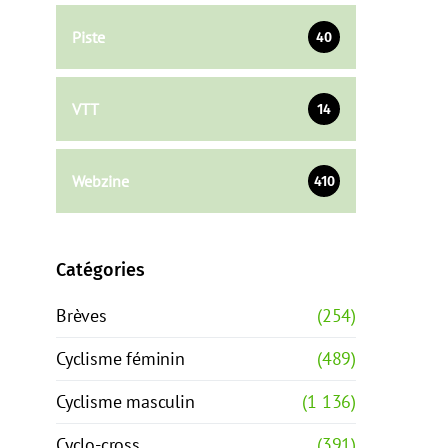
Piste
40
VTT
14
Webzine
410
Catégories
Brèves
(254)
Cyclisme féminin
(489)
Cyclisme masculin
(1 136)
Cyclo-cross
(391)