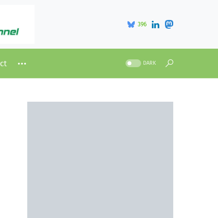
396
ct
DARK