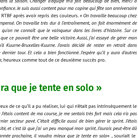
dans la saison. Changer d’équipe m’a fait beaucoup de bien, merci à
onfiance. Je suis aussi content pour ma copine qui fête son anniversaire
la RTBF après avoir repris des couleurs.
« On travaille beaucoup chez
mpensé. On travaille très dur à l’entraînement, on fait énormément de
rs qu’on ne connaît que le vainqueur dans les livres d’histoire. Sur ce
s que ce pouvait être une belle victoire. Aussi, j’ai essayé de gérer mon
’à Kuurne-Bruxelles-Kuurne. J’avais décidé de rester en retrait dans
 dernier tour. Et cela a bien fonctionné. J’espère qu’il y aura d’autres
ter, heureux comme tout de ce deuxième succès pro.
dra que je tente en solo »
x de ce qu’il a pu réaliser, lui qui n’était pas intrinsèquement le
 J’étais content de ma course, je me sentais très fort mais cela n’a pas
nier secteur pavé. C’était difficile aussi de bien gérer le sprint. J’étais
ité, et c’est là que j’ai un peu manqué mon sprint. J’aurais peut-être dû
’année prochaine, il vaudra mieux que je tente en solo
« , souriait le