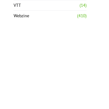
VTT
(14)
Webzine
(410)