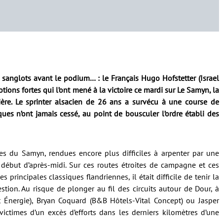
s sanglots avant le podium… : le Français Hugo Hofstetter (Israel
tions fortes qui l’ont mené à la victoire ce mardi sur Le Samyn, la
ière. Le sprinter alsacien de 26 ans a survécu à une course de
ques n’ont jamais cessé, au point de bousculer l’ordre établi des
tes du Samyn, rendues encore plus difficiles à arpenter par une
 début d’après-midi. Sur ces routes étroites de campagne et ces
 principales classiques flandriennes, il était difficile de tenir la
ion. Au risque de plonger au fil des circuits autour de Dour, à
ct Énergie), Bryan Coquard (B&B Hôtels-Vital Concept) ou Jasper
 victimes d’un excès d’efforts dans les derniers kilomètres d’une