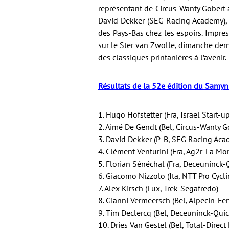
représentant de Circus-Wanty Gobert 
David Dekker (SEG Racing Academy), l
des Pays-Bas chez les espoirs. Impres
sur le Ster van Zwolle, dimanche derni
des classiques printanières à l’avenir.
Résultats de la 52e édition du Samyn
1. Hugo Hofstetter (Fra, Israel Start-u
2. Aimé De Gendt (Bel, Circus-Wanty G
3. David Dekker (P-B, SEG Racing Aca
4. Clément Venturini (Fra, Ag2r-La Mo
5. Florian Sénéchal (Fra, Deceuninck-
6. Giacomo Nizzolo (Ita, NTT Pro Cycli
7. Alex Kirsch (Lux, Trek-Segafredo)
8. Gianni Vermeersch (Bel, Alpecin-Fen
9. Tim Declercq (Bel, Deceuninck-Quic
10. Dries Van Gestel (Bel, Total-Direct