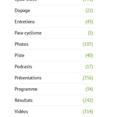
Dopage
(22)
Entretiens
(43)
Para-cyclisme
(5)
Photos
(107)
Piste
(40)
Podcasts
(17)
Présentations
(356)
Programme
(34)
Résultats
(242)
Vidéos
(314)