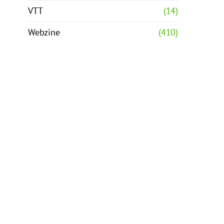
VTT
(14)
Webzine
(410)