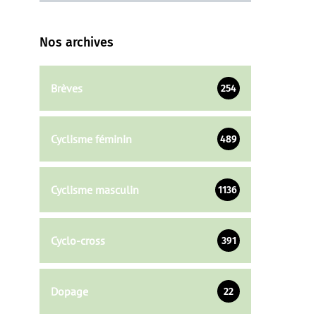
Nos archives
Brèves
254
Cyclisme féminin
489
Cyclisme masculin
1136
Cyclo-cross
391
Dopage
22