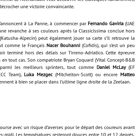
 décrocher une victoire convaincante.
 s’annoncent à La Panne, à commencer par
Fernando Gaviria
(UAE
une revanche à ses couleurs après la Classicissima conclue hors
(Katusha-Alpecin) peut également jouer sa carte s’il retrouve la
Tout comme le Français
Nacer Bouhanni
(Cofidis), qui s’est un peu
ir terminé hors des délais sur Tirreno-Adriatico. Cette épreuve
s en tout cas. Son compatriote Bryan Coquard (Vital Concept-B&B
parmi les meilleurs sprinters, tout comme
Daniel McLay
(EF
CC Team),
Luka Mezgec
(Mitchelton-Scott) ou encore
Matteo
iennent à bien se placer dans l’ultime ligne droite de la Zeelaan.
urse avec un risque d’averses pour le départ des coureurs avant
près-midi. Les températures resteront douces entre 10 et 12 degrés,