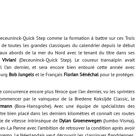
Deceuninck-Quick Step comme la formation à battre sur ces Trois
 de toutes les grandes classiques du calendrier depuis le début
a aux abords de la mer du Nord avec le tenant du titre dans ses
 Viviani
(Deceuninck-Quick Step). Le coureur transalpin avait
l l’an dernier, et sera encore bien entouré cette année avec
ourg
Bob Jungels
et le Français
Florian Sénéchal
pour le protéger.
e concurrence encore plus féroce que l’an dernier, vu les sprinters
commencer par le vainqueur de la Bredene Koksijde Classic, le
rmann
(Bora-Hansgrohe). Avec une équipe de spécialistes des
être bien placé dans les derniers kilomètres et connaît ces routes
nte de vitesse intrinsèque de
Dylan Groenewegen
(Jumbo-Visma),
uges-La Panne avec l’ambition de retrouver la condition après avoir
nremo. Le Néerlandais veut découvrir les classiques flandriennes,