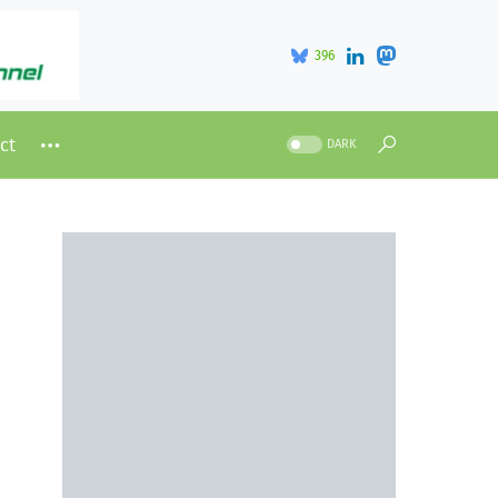
396
ct
DARK