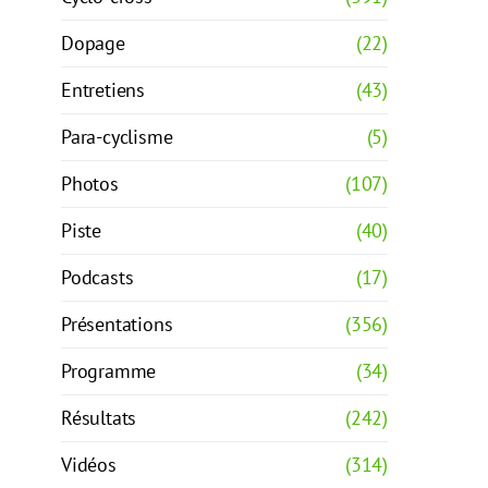
Dopage
(22)
Entretiens
(43)
Para-cyclisme
(5)
Photos
(107)
Piste
(40)
Podcasts
(17)
Présentations
(356)
Programme
(34)
Résultats
(242)
Vidéos
(314)