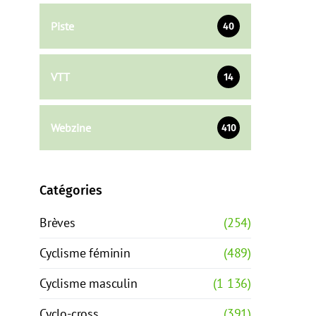
Piste
40
VTT
14
Webzine
410
Catégories
Brèves
(254)
Cyclisme féminin
(489)
Cyclisme masculin
(1 136)
Cyclo-cross
(391)