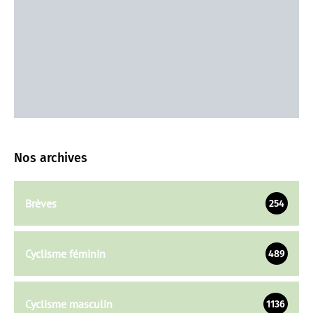
Nos archives
Brèves
254
Cyclisme féminin
489
Cyclisme masculin
1136