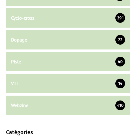
Cyclo-cross
391
Dopage
22
Piste
40
VTT
14
Webzine
410
Catégories