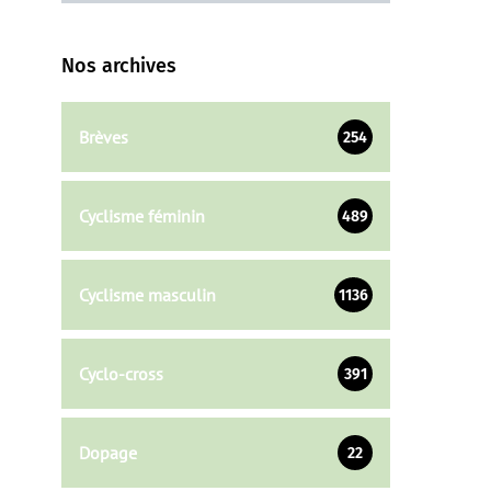
Nos archives
Brèves
254
Cyclisme féminin
489
Cyclisme masculin
1136
Cyclo-cross
391
Dopage
22