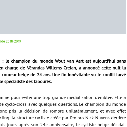
nde 2018-2019
 : le champion du monde Wout van Aert est aujourd’hui sans
e en charge de Vérandas Willems-Crelan, a annoncé cette nuit la
 coureur belge de 24 ans. Une fin innévitable vu le conflit larvé
le spécialiste des labourés.
comme pour éviter une trop grande médiatisation d’emblée. Elle a
 de cyclo-cross avec quelques questions. Le champion du monde
onc pris la décision de rompre unilatéralement, et avec effet
ing, la structure cycliste créée par l’ex-pro Nick Nuyens derrière
ois jours après son 24e anniversaire, le cycliste belge décidait