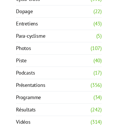
Dopage
(22)
Entretiens
(43)
Para-cyclisme
(5)
Photos
(107)
Piste
(40)
Podcasts
(17)
Présentations
(356)
Programme
(34)
Résultats
(242)
Vidéos
(314)