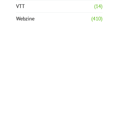
VTT
(14)
Webzine
(410)