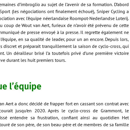
emaines d’imbroglio au sujet de l’avenir de sa formation. D’abord
port (les négociations ont finalement échoué), Sniper Cycling a
ociation avec l’équipe néerlandaise Roompot-Nederlandse Loterij.
u coup de Wout van Aert, furieux de n’avoir été prévenu de cette
mmuniqué de presse envoyé à la presse. Il regrette également ne
 l’équipe, en sa qualité de leader, pour un an encore. Depuis lors,
 discret et préparait tranquillement la saison de cyclo-cross, qui
. Un dérailleur brisé l’a toutefois privé d’une première victoire
uve durant les huit premiers tours.
ue l’équipe
an Aert a donc décidé de frapper fort en cassant son contrat avec
 courait jusqu’en 2020. Après le cyclo-cross de Grammont, le
sé entendre sa frustration, confiant ainsi au quotidien Het
ntouré de son père, de son beau-père et de membres de sa famille