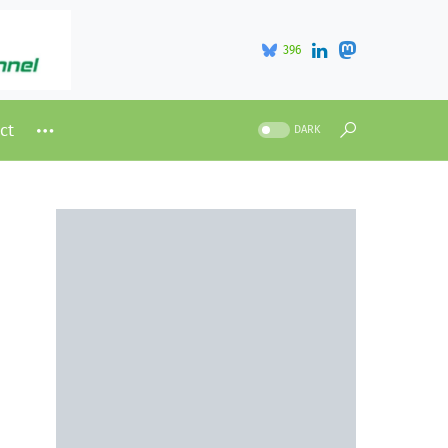
396
ct
DARK