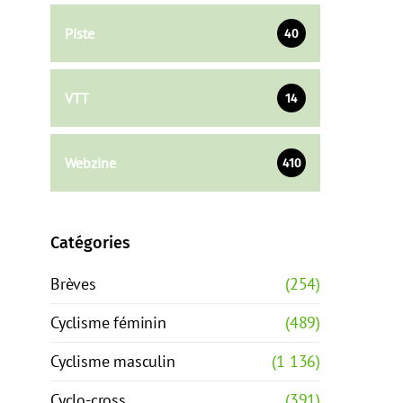
Piste
40
VTT
14
Webzine
410
Catégories
Brèves
(254)
Cyclisme féminin
(489)
Cyclisme masculin
(1 136)
Cyclo-cross
(391)