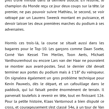
près d’une minute dans la dernière boucle. En résumé, le
champion du Monde reçu ce jour deux coups sur la tête. Le
premier, ne pas pouvoir suivre Mathieu, le second, se voir
rattrapé par un Laurens Sweeck montant en puissance, et
devoir laisser les deux premières marches du podium à ses
adversaires.
Hormis ces trois-là, la course se situait aussi dans les
bagarres pour le Top-10. Les garçons comme Daan Soete,
Corné Van Kessel Tim Merlier, Toon Aerts, Michaël
Vanthourenhout ou encore Lars van der Haar ne pouvaient
se montrer aux avant-postes. Seul le dernier cité devait
terminer aux portes du podium mais à 1’18” du vainqueur.
On signalera également un gros problème technique pour
Kevin Pauwels, dès le départ, et un cafouillage dans le
paddock, qui lui faisait perdre énormément de terrain. Il
parvenait toutefois à revenir en tête, tout en finissant 12è.
Pour la petite histoire, Klaas Vantornout a bien disputé ce
cross, et courageusement s’est classé 34e, à un tour de Van