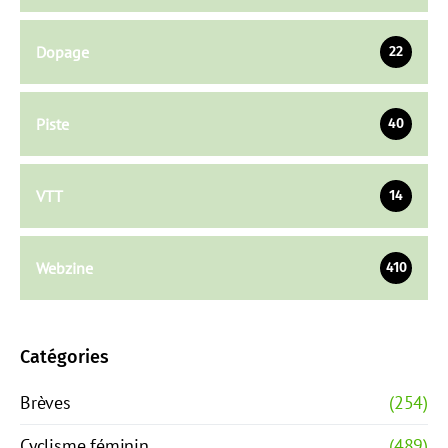
Dopage
22
Piste
40
VTT
14
Webzine
410
Catégories
Brèves
(254)
Cyclisme féminin
(489)