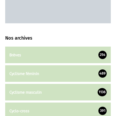
Nos archives
Brèves
254
Cyclisme féminin
489
Cyclisme masculin
1136
Cyclo-cross
391