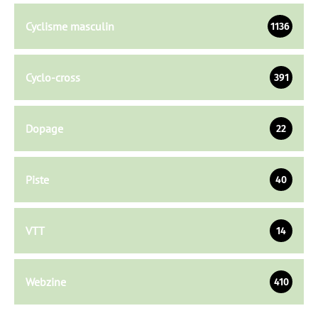
Cyclisme masculin
1136
Cyclo-cross
391
Dopage
22
Piste
40
VTT
14
Webzine
410