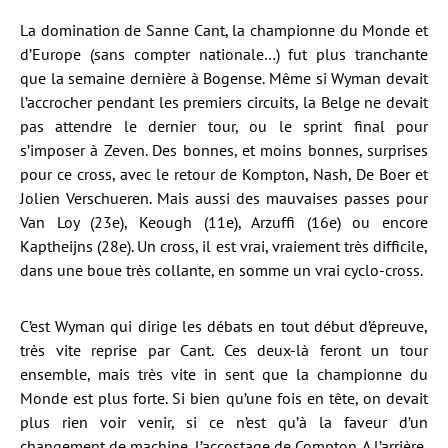
La domination de Sanne Cant, la championne du Monde et
d’Europe (sans compter nationale…) fut plus tranchante
que la semaine dernière à Bogense. Même si Wyman devait
l’accrocher pendant les premiers circuits, la Belge ne devait
pas attendre le dernier tour, ou le sprint final pour
s’imposer à Zeven. Des bonnes, et moins bonnes, surprises
pour ce cross, avec le retour de Kompton, Nash, De Boer et
Jolien Verschueren. Mais aussi des mauvaises passes pour
Van Loy (23e), Keough (11e), Arzuffi (16e) ou encore
Kaptheijns (28e). Un cross, il est vrai, vraiement très difficile,
dans une boue très collante, en somme un vrai cyclo-cross.
C’est Wyman qui dirige les débats en tout début d’épreuve,
très vite reprise par Cant. Ces deux-là feront un tour
ensemble, mais très vite in sent que la championne du
Monde est plus forte. Si bien qu’une fois en tête, on devait
plus rien voir venir, si ce n’est qu’à la faveur d’un
changement de machine, l’accostage de Compton. A l’arrière,