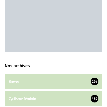
Nos archives
Brèves
254
Cyclisme féminin
489