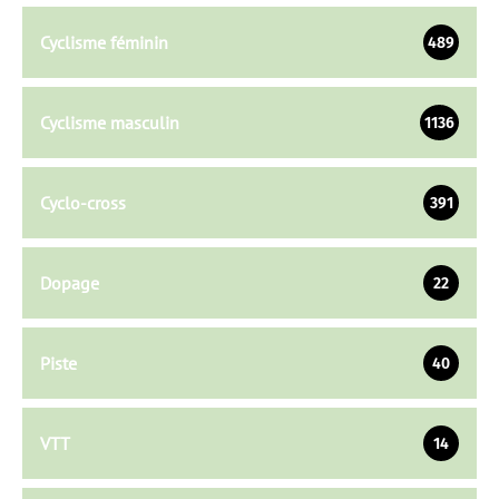
Cyclisme féminin
489
Cyclisme masculin
1136
Cyclo-cross
391
Dopage
22
Piste
40
VTT
14