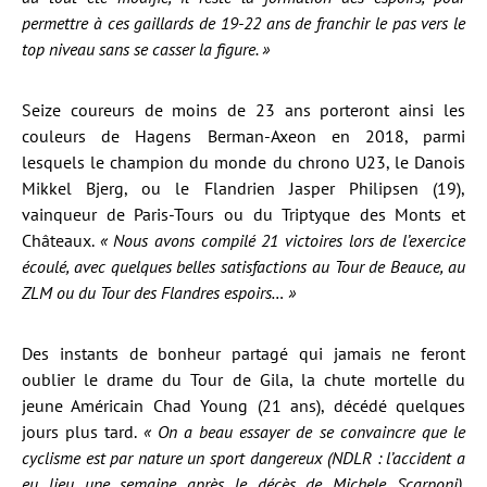
permettre à ces gaillards de 19-22 ans de franchir le pas vers le
top niveau sans se casser la figure. »
Seize coureurs de moins de 23 ans porteront ainsi les
couleurs de Hagens Berman-Axeon en 2018, parmi
lesquels le champion du monde du chrono U23, le Danois
Mikkel Bjerg, ou le Flandrien Jasper Philipsen (19),
vainqueur de Paris-Tours ou du Triptyque des Monts et
Châteaux.
« Nous avons compilé 21 victoires lors de l’exercice
écoulé, avec quelques belles satisfactions au Tour de Beauce, au
ZLM ou du Tour des Flandres espoirs… »
Des instants de bonheur partagé qui jamais ne feront
oublier le drame du Tour de Gila, la chute mortelle du
jeune Américain Chad Young (21 ans), décédé quelques
jours plus tard.
« On a beau essayer de se convaincre que le
cyclisme est par nature un sport dangereux (NDLR : l’accident a
eu lieu une semaine après le décès de Michele Scarponi),