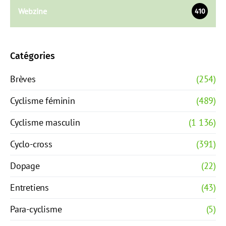
Webzine
410
Catégories
Brèves
(254)
Cyclisme féminin
(489)
Cyclisme masculin
(1 136)
Cyclo-cross
(391)
Dopage
(22)
Entretiens
(43)
Para-cyclisme
(5)