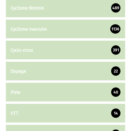
Cyclisme féminin
489
Cyclisme masculin
1136
Cyclo-cross
391
Dopage
22
Piste
40
VTT
14