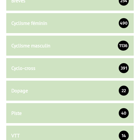
Brèves
254
Cyclisme féminin
490
Cyclisme masculin
1136
Cyclo-cross
391
Dopage
22
Piste
40
VTT
14