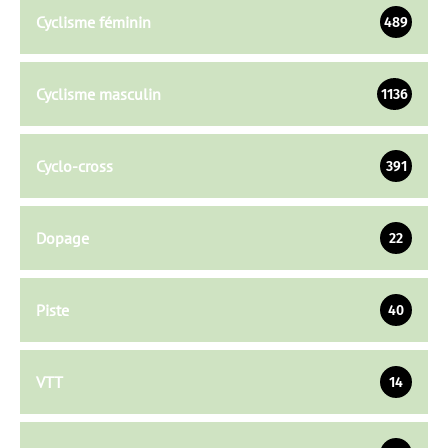
Cyclisme féminin
489
Cyclisme masculin
1136
Cyclo-cross
391
Dopage
22
Piste
40
VTT
14