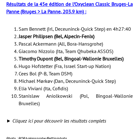
Résultats de la 45e édition de l’Oxyclean Classic Bruges-La
Panne (Bruges > La Panne, 203.9 km) :
Sam Bennett (Irl, Deceuninck-Quick Step) en 4h27:40
Jasper Philipsen (Bel, Alpecin-Fenix)
Pascal Ackermann (All, Bora-Hansgrohe)
Giacomo Nizzolo (Ita, Team Qhubeka ASSOS)
Timothy Dupont (Bel, Bingoal-Wallonie Bruxelles)
Hugo Hofstetter (Fra, Israel Start-up Nation)
Cees Bol (P-B, Team DSM)
Michael Mørkøv (Dan, Deceuninck-Quick Step)
Elia Viviani (Ita, Cofidis)
Stanislaw Aniolkowski (Pol, Bingoal-Wallonie
Bruxelles)
►
Cliquez ici pour découvrir les résultats complets
Photo : BORA-Hansgrohe/Bettiniphoto