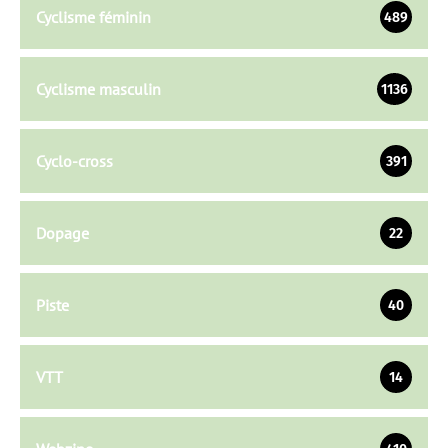
Cyclisme féminin
489
Cyclisme masculin
1136
Cyclo-cross
391
Dopage
22
Piste
40
VTT
14