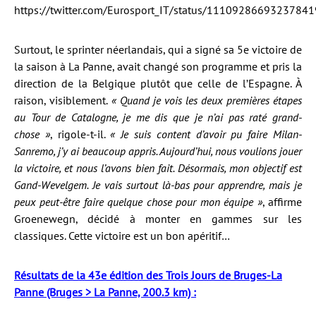
https://twitter.com/Eurosport_IT/status/1110928669323784
Surtout, le sprinter néerlandais, qui a signé sa 5e victoire de
la saison à La Panne, avait changé son programme et pris la
direction de la Belgique plutôt que celle de l’Espagne. À
raison, visiblement.
« Quand je vois les deux premières étapes
au Tour de Catalogne, je me dis que je n’ai pas raté grand-
chose »
, rigole-t-il.
« Je suis content d’avoir pu faire Milan-
Sanremo, j’y ai beaucoup appris. Aujourd’hui, nous voulions jouer
la victoire, et nous l’avons bien fait. Désormais, mon objectif est
Gand-Wevelgem. Je vais surtout là-bas pour apprendre, mais je
peux peut-être faire quelque chose pour mon équipe »
, affirme
Groenewegn, décidé à monter en gammes sur les
classiques. Cette victoire est un bon apéritif…
Résultats de la 43e édition des Trois Jours de Bruges-La
Panne (Bruges > La Panne, 200.3 km) :