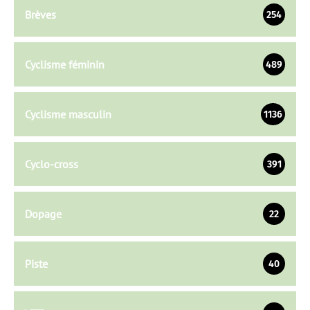
Brèves
254
Cyclisme féminin
489
Cyclisme masculin
1136
Cyclo-cross
391
Dopage
22
Piste
40