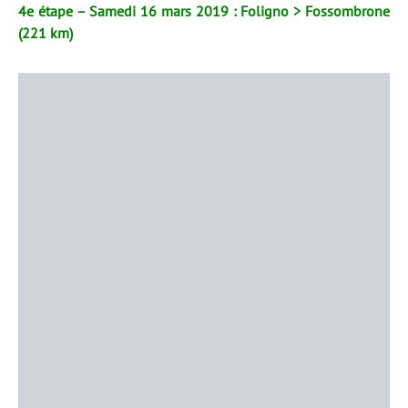
4e étape – Samedi 16 mars 2019 : Foligno > Fossombrone
(221 km)