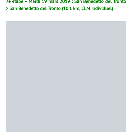
7e étape – Mardi 19 mars 2019 : San Benedetto del Tronto
> San Benedetto del Tronto (10.1 km, CLM individuel)