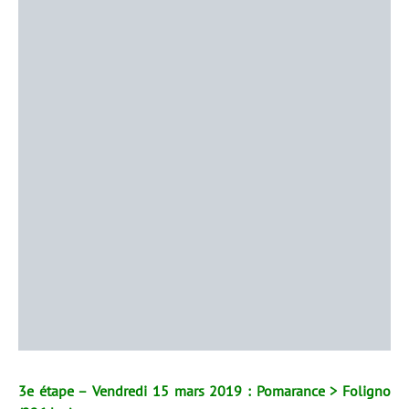
3e étape – Vendredi 15 mars 2019 : Pomarance > Foligno