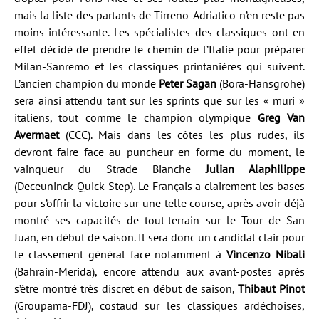
mais la liste des partants de Tirreno-Adriatico n’en reste pas
moins intéressante. Les spécialistes des classiques ont en
effet décidé de prendre le chemin de l’Italie pour préparer
Milan-Sanremo et les classiques printanières qui suivent.
L’ancien champion du monde
Peter Sagan
(Bora-Hansgrohe)
sera ainsi attendu tant sur les sprints que sur les « muri »
italiens, tout comme le champion olympique
Greg Van
Avermaet
(CCC). Mais dans les côtes les plus rudes, ils
devront faire face au puncheur en forme du moment, le
vainqueur du Strade Bianche
Julian Alaphilippe
(Deceuninck-Quick Step). Le Français a clairement les bases
pour s’offrir la victoire sur une telle course, après avoir déjà
montré ses capacités de tout-terrain sur le Tour de San
Juan, en début de saison. Il sera donc un candidat clair pour
le classement général face notamment à
Vincenzo Nibali
(Bahrain-Merida), encore attendu aux avant-postes après
s’être montré très discret en début de saison,
Thibaut Pinot
(Groupama-FDJ), costaud sur les classiques ardéchoises,