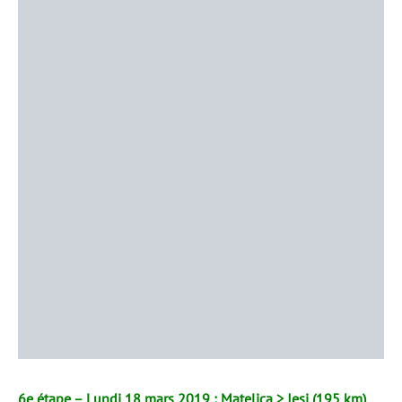
6e étape – Lundi 18 mars 2019 : Matelica > Jesi (195 km)