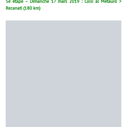
5e étape – Dimanche 17 mars 2019 : Colli al Metauro >
Recanati (180 km)