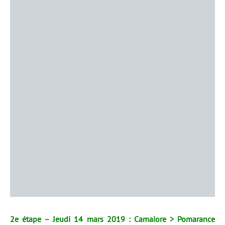
2e étape – Jeudi 14 mars 2019 : Camaiore > Pomarance