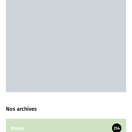
Nos archives
Brèves
254