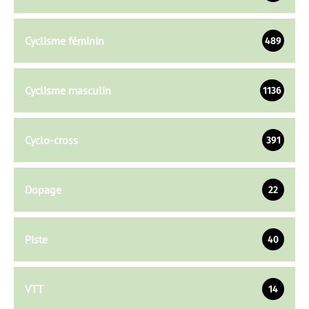
Cyclisme féminin
489
Cyclisme masculin
1136
Cyclo-cross
391
Dopage
22
Piste
40
VTT
14