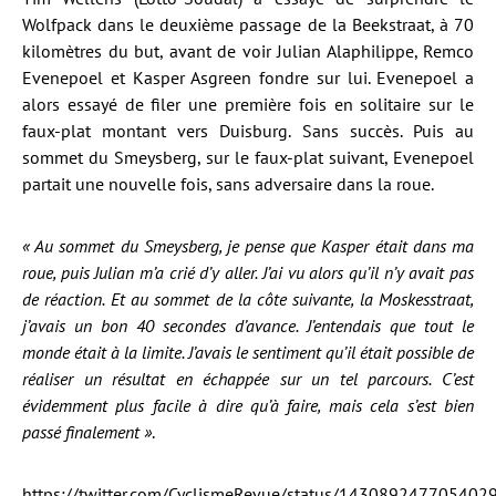
Wolfpack dans le deuxième passage de la Beekstraat, à 70
kilomètres du but, avant de voir Julian Alaphilippe, Remco
Evenepoel et Kasper Asgreen fondre sur lui. Evenepoel a
alors essayé de filer une première fois en solitaire sur le
faux-plat montant vers Duisburg. Sans succès. Puis au
sommet du Smeysberg, sur le faux-plat suivant, Evenepoel
partait une nouvelle fois, sans adversaire dans la roue.
« Au sommet du Smeysberg, je pense que Kasper était dans ma
roue, puis Julian m’a crié d’y aller. J’ai vu alors qu’il n’y avait pas
de réaction. Et au sommet de la côte suivante, la Moskesstraat,
j’avais un bon 40 secondes d’avance. J’entendais que tout le
monde était à la limite. J’avais le sentiment qu’il était possible de
réaliser un résultat en échappée sur un tel parcours. C’est
évidemment plus facile à dire qu’à faire, mais cela s’est bien
passé finalement »
.
https://twitter.com/CyclismeRevue/status/143089247705402