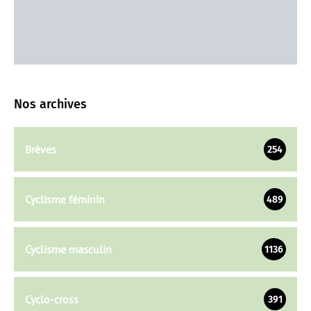
Nos archives
Brèves
254
Cyclisme féminin
489
Cyclisme masculin
1136
Cyclo-cross
391