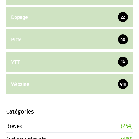
Dopage
22
Piste
40
VTT
14
Webzine
410
Catégories
Brèves
(254)