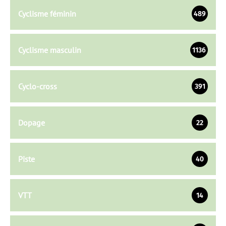
Cyclisme féminin
489
Cyclisme masculin
1136
Cyclo-cross
391
Dopage
22
Piste
40
VTT
14