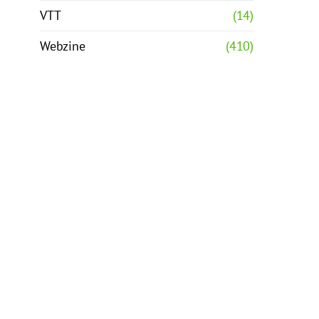
VTT
(14)
Webzine
(410)