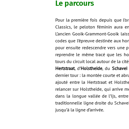
Le parcours
Pour la première fois depuis que l’o
Classics, le peloton féminin aura e
L’ancien Gooik-Grammont-Gooik lais
codes que l’épreuve destinée aux homm
pour ensuite redescendre vers une p
reprendre le même tracé que les h
tours du circuit local autour de la ci
Hertstraat
, d’
Holstheide
, du
Schavei
dernier tour : la montée courte et ab
ajouté entre la Hertstraat et Holst
relancer sur Holstheide, qui arrive mo
dans la longue vallée de l’Ijs, entr
traditionnelle ligne droite du Schav
jusqu’à la ligne d’arrivée.