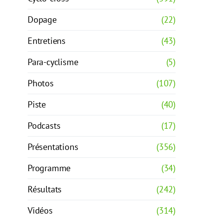
Dopage
(22)
Entretiens
(43)
Para-cyclisme
(5)
Photos
(107)
Piste
(40)
Podcasts
(17)
Présentations
(356)
Programme
(34)
Résultats
(242)
Vidéos
(314)