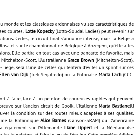
du monde et les classiques ardennaises vu ses caractéristiques de
ses courtes,
Lotte Kopecky
(Lotto-Soudal Ladies) peut revenir sur
ions. Certes, le circuit final s’annonce intense, mais la Belge a
 Rosa et sur le championnat de Belgique à Anzegem, qu’elle a les
ions. Elle partira en tout cas avec une pancarte de favorite, mais
 Mitchelton-Scott, l’Australienne
Grace Brown
(Mitchelton-Scott),
iège, sera l’une de celles qui tentera d’éviter un sprint sur ces
llen van Dijk
(Trek-Segafredo) ou la Polonaise
Marta Lach
(CCC-
ort à faire, face à un peloton de coureuses rapides qui peuvent
preuve sur l’ancien circuit de Gooik, l’Italienne
Marta Bastianelli
rouver la condition sur des routes mieux adaptées à ses qualités.
omme la Britannique
Alice Barnes
(Canyon-SRAM) ou l’Américaine
a également sur l’Allemande
Liane Lippert
et la Néerlandaise
ler le peloton, et faire le jeu de l’équipe. Cette première édition