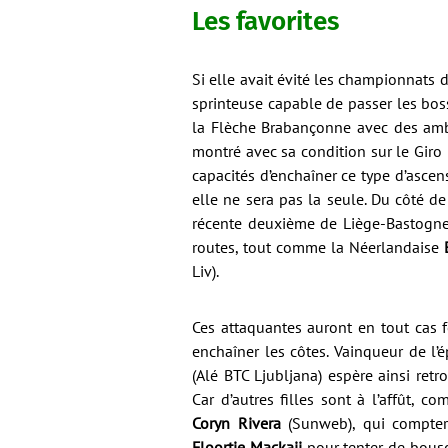
Les favorites
Si elle avait évité les championnats 
sprinteuse capable de passer les bos
la Flèche Brabançonne avec des ambit
montré avec sa condition sur le Giro
capacités d’enchaîner ce type d’ascens
elle ne sera pas la seule. Du côté de
récente deuxième de Liège-Bastogne-L
routes, tout comme la Néerlandaise
E
Liv).
Ces attaquantes auront en tout cas f
enchaîner les côtes. Vainqueur de l’é
(Alé BTC Ljubljana) espère ainsi ret
Car d’autres filles sont à l’affût, c
Coryn Rivera
(Sunweb), qui compter
Floortje Mackaij
pour tenter de bouscu