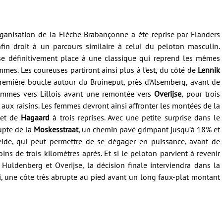
rganisation de la Flèche Brabançonne a été reprise par Flanders
nfin droit à un parcours similaire à celui du peloton masculin.
se définitivement place à une classique qui reprend les mêmes
es. Les coureuses partiront ainsi plus à l’est, du côté de
Lennik
remière boucle autour du Bruineput, près d’Alsemberg, avant de
ommes vers Lillois avant une remontée vers
Overijse
, pour trois
té aux raisins. Les femmes devront ainsi affronter les montées de la
et de
Hagaard
à trois reprises. Avec une petite surprise dans le
rupte de la
Moskesstraat
, un chemin pavé grimpant jusqu’à 18% et
heide, qui peut permettre de se dégager en puissance, avant de
ins de trois kilomètres après. Et si le peloton parvient à revenir
e Huldenberg et Overijse, la décision finale interviendra dans la
ei, une côte très abrupte au pied avant un long faux-plat montant