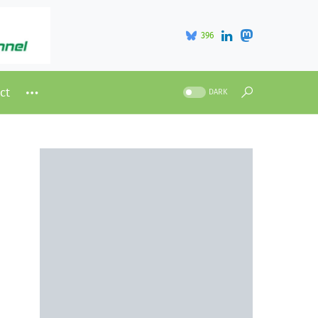
396
ct
DARK