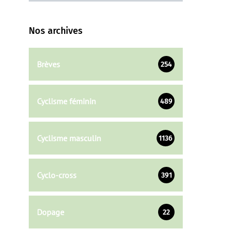
Nos archives
Brèves
254
Cyclisme féminin
489
Cyclisme masculin
1136
Cyclo-cross
391
Dopage
22