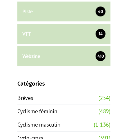
Piste
40
VTT
14
Webzine
410
Catégories
Brèves
(254)
Cyclisme féminin
(489)
Cyclisme masculin
(1 136)
Cyclo-cross
(391)