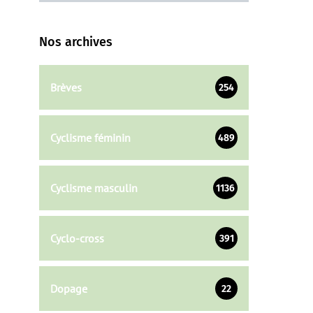
Nos archives
Brèves
254
Cyclisme féminin
489
Cyclisme masculin
1136
Cyclo-cross
391
Dopage
22