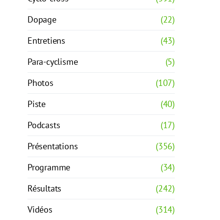
Dopage
(22)
Entretiens
(43)
Para-cyclisme
(5)
Photos
(107)
Piste
(40)
Podcasts
(17)
Présentations
(356)
Programme
(34)
Résultats
(242)
Vidéos
(314)