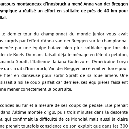
parcours montagneux d’Innsbruck a mené Anna van der Breggen
mpique a réalisé un effort en solitaire de près de 40 km pour
ial.
le dernier tour du championnat du monde junior vous avait
s surpris par l’effort d’Anna van der Breggen sur le championnat
menée par une équipe batave bien plus solidaire que lors du
der de Boels-Dolmans faisait déjà le ménage en tête du peloton,
Amanda Spratt, l’Italienne Tatiana Guderzo et l’Américaine Coryn
e du circuit d’Innsbruck, Van der Breggen accélérait en force pour
 filer en danseuse pour sortir Spratt de sa roue arrière. Une
issait ainsi le coup parfait car derrière, ses équipières faisaient
onne mener correctement la poursuite.
econdes au fur et à mesure de ses coups de pédale. Elle prenait
dans l’ultime montée d’Igls, puis trois minutes dans la descente
t, qui confirmait la difficulté de ce Mondial mais aussi la claire
ne prenait toutefois conscience de son exploit que dans les 300