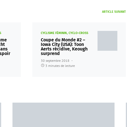
ARTICLE SUIVANT
S
CYCLISME FÉMININ
CYCLO-CROSS
sme
Coupe du Monde #2 –
cht
Iowa City (USA): Toon
dans
Aerts récidive, Keough
espoir
surprend
30 septembre 2018
3 minutes de lecture