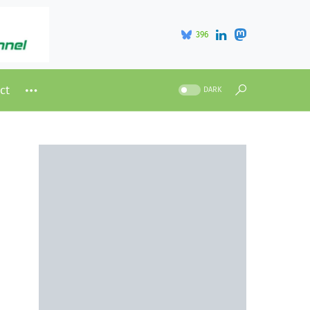
396
ct
DARK