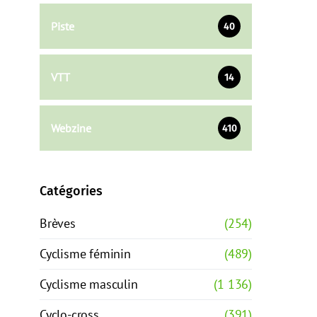
Piste
40
VTT
14
Webzine
410
Catégories
Brèves
(254)
Cyclisme féminin
(489)
Cyclisme masculin
(1 136)
Cyclo-cross
(391)