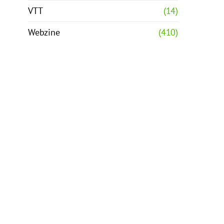
VTT
(14)
Webzine
(410)