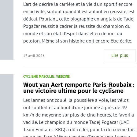
L'art de décrire la carrière et la vie d'un sportif encore
en activité, surtout quand il est autant en réussite, est
délicat. Pourtant, cette biographie en anglais de Tadej
Pogačar réussit à cadrer la réussite du champion du
monde et son état d'esprit dans et en dehors du
peloton. Même si son histoire doit encore être écrite.
Lire plus
17 avril 2026
CYCLISME MASCULIN
WEBZINE
Wout van Aert remporte Paris-Roubaix :
une victoire ultime pour le cyclisme
Les larmes ont coulé, la poussière a volé, les vélos
ont souffert et au bout d'une journée à près de 49
km/h de moyenne sur plus de cinq heures, le favori a
vacillé. Le champion du monde Tadej Pogacar (UAE
Team Emirates-XRG) a dû céder, pour la deuxième fois
en un an, face à Wout van Aert (Team Visma-Lease a