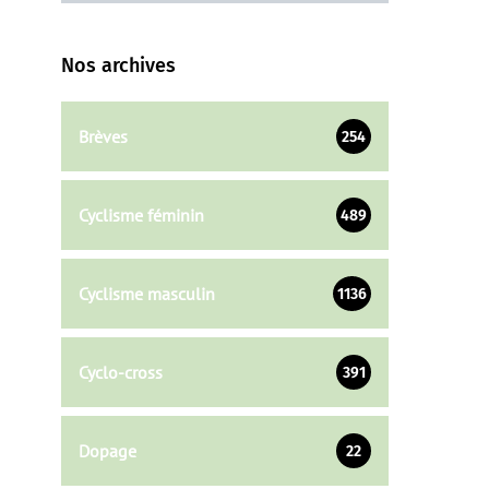
Nos archives
Brèves
254
Cyclisme féminin
489
Cyclisme masculin
1136
Cyclo-cross
391
Dopage
22