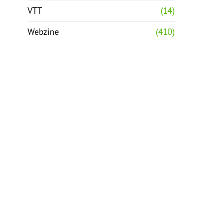
VTT
(14)
Webzine
(410)