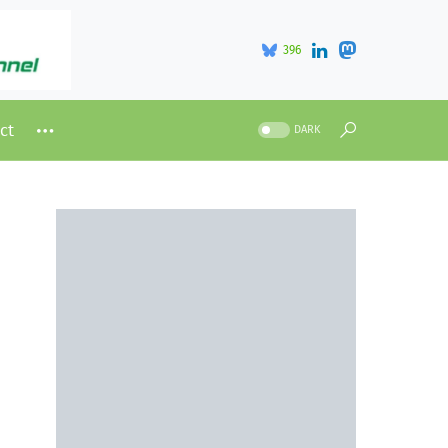
396
ct
DARK