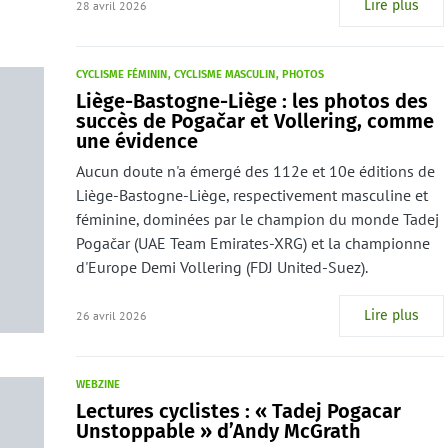
Lire plus
28 avril 2026
CYCLISME FÉMININ
CYCLISME MASCULIN
PHOTOS
Liège-Bastogne-Liège : les photos des
succès de Pogačar et Vollering, comme
une évidence
Aucun doute n'a émergé des 112e et 10e éditions de
Liège-Bastogne-Liège, respectivement masculine et
féminine, dominées par le champion du monde Tadej
Pogačar (UAE Team Emirates-XRG) et la championne
d'Europe Demi Vollering (FDJ United-Suez).
Lire plus
26 avril 2026
WEBZINE
Lectures cyclistes : « Tadej Pogacar
Unstoppable » d’Andy McGrath