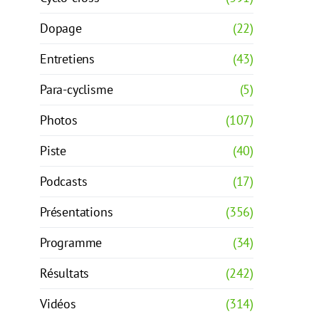
Dopage
(22)
Entretiens
(43)
Para-cyclisme
(5)
Photos
(107)
Piste
(40)
Podcasts
(17)
Présentations
(356)
Programme
(34)
Résultats
(242)
Vidéos
(314)