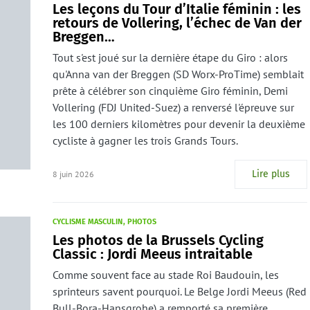
Les leçons du Tour d’Italie féminin : les
retours de Vollering, l’échec de Van der
Breggen…
Tout s'est joué sur la dernière étape du Giro : alors
qu'Anna van der Breggen (SD Worx-ProTime) semblait
prête à célébrer son cinquième Giro féminin, Demi
Vollering (FDJ United-Suez) a renversé l'épreuve sur
les 100 derniers kilomètres pour devenir la deuxième
cycliste à gagner les trois Grands Tours.
Lire plus
8 juin 2026
CYCLISME MASCULIN
PHOTOS
Les photos de la Brussels Cycling
Classic : Jordi Meeus intraitable
Comme souvent face au stade Roi Baudouin, les
sprinteurs savent pourquoi. Le Belge Jordi Meeus (Red
Bull-Bora-Hansgrohe) a remporté sa première